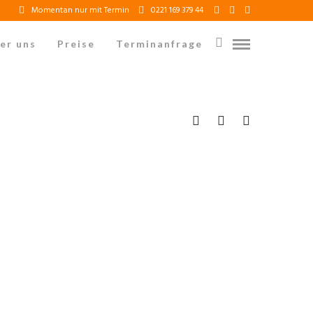
Momentan nur mit Termin
0221 169 379 44
er uns
Preise
Terminanfrage