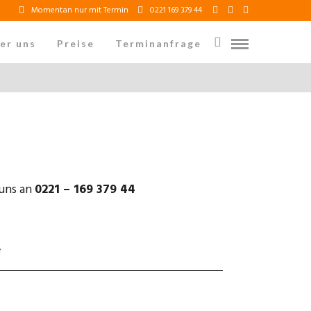
Momentan nur mit Termin
0221 169 379 44
er uns
Preise
Terminanfrage
 uns an
0221 – 169 379 44