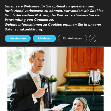
TERMINANFRAGE
PREISE
IMPRESSUM / DATENSCHUTZERKLÄRUNG
Um unsere Webseite für Sie optimal zu gestalten und
fortlaufend verbessern zu können, verwenden wir Cookies.
Durch die weitere Nutzung der Webseite stimmen Sie der
Verwendung von Cookies zu.
Weitere Informationen zu Cookies erhalten Sie in unserer
Datenschutzerklärung
.
GDPR Cooki
Verstanden
Ablehnen
Einstellungen